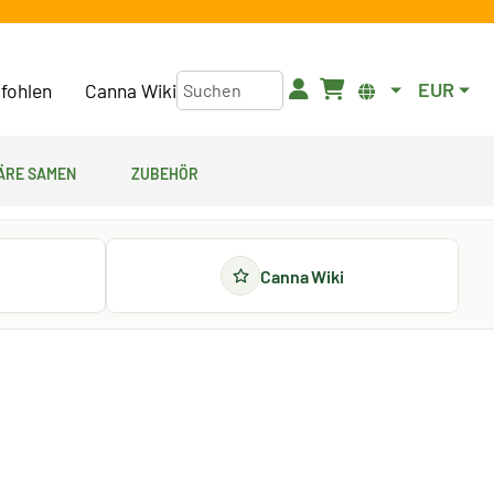
EUR
fohlen
Canna Wiki
äre Samen
Zubehör
Canna Wiki