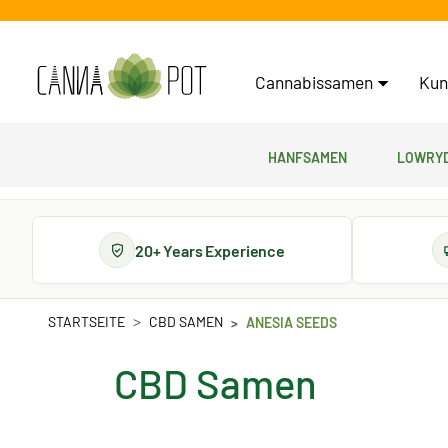
Cannabissamen
Kun
Hanfsamen
Lowryd
20+ Years Experience
STARTSEITE
CBD SAMEN
ANESIA SEEDS
CBD Samen