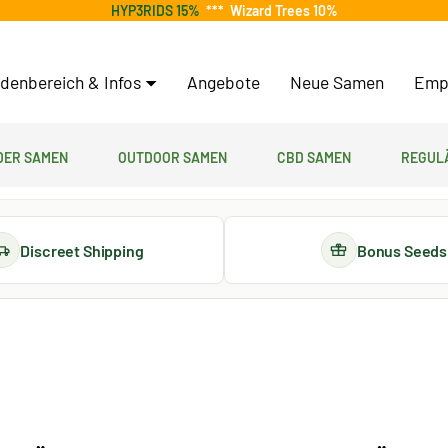
HYP3RIDS 15%
***
Wizard Trees 10%
denbereich & Infos
Angebote
Neue Samen
Emp
er Samen
Outdoor Samen
CBD Samen
Regul
Discreet Shipping
Bonus Seeds