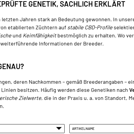
PRÜFTE GENETIK, SACHLICH ERKLÄRT
letzten Jahren stark an Bedeutung gewonnen. In unsere
von etablierten Züchtern auf
stabile CBD-Profile
selektie
ische
und
Keimfähigkeit
bestmöglich zu erhalten. Wo ver
 weiterführende Informationen der Breeder.
GENAU?
ungen, deren Nachkommen – gemäß Breederangaben – ei
 Linien besitzen. Häufig werden diese Genetiken nach
V
erische Zielwerte
, die in der Praxis u. a. von Standort
n.
ARTIKELNAME