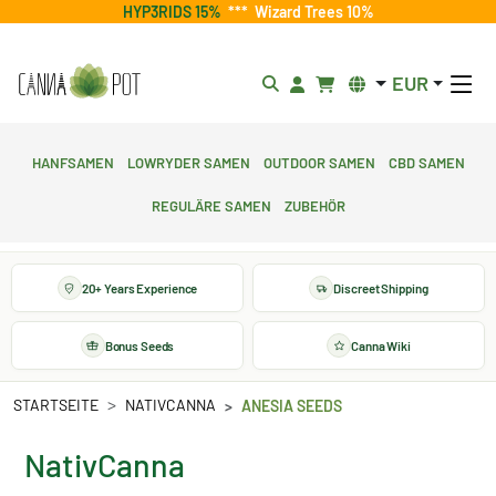
HYP3RIDS 15%
***
Wizard Trees 10%
EUR
Hanfsamen
Lowryder Samen
Outdoor Samen
CBD Samen
Reguläre Samen
Zubehör
20+ Years Experience
Discreet Shipping
Bonus Seeds
Canna Wiki
STARTSEITE
NATIVCANNA
ANESIA SEEDS
NativCanna