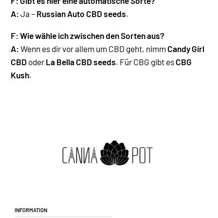
F:
Gibt es hier eine automatische Sorte?
A:
Ja –
Russian Auto CBD seeds
.
F: Wie wähle ich zwischen den Sorten aus?
A:
Wenn es dir vor allem um CBD geht, nimm
Candy Girl
CBD
oder
La Bella CBD seeds
. Für CBG gibt es
CBG
Kush
.
Information