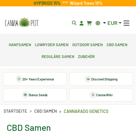
HYP3RIDS 15%
***
Wizard Trees 10%
EUR
Hanfsamen
Lowryder Samen
Outdoor Samen
CBD Samen
Reguläre Samen
Zubehör
20+ Years Experience
Discreet Shipping
Bonus Seeds
Canna Wiki
STARTSEITE
CBD SAMEN
CANNARADO GENETICS
CBD Samen