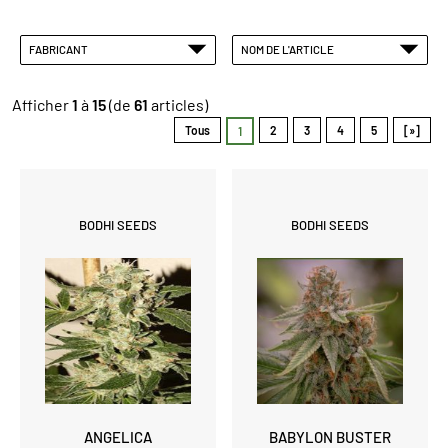
FABRICANT
NOM DE L'ARTICLE
Afficher
1
à
15
(de
61
articles)
Tous
2
3
4
5
[»]
1
BODHI SEEDS
BODHI SEEDS
ANGELICA
BABYLON BUSTER