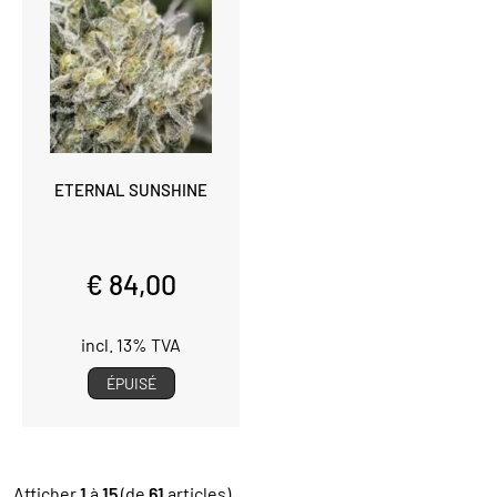
ETERNAL SUNSHINE
€ 84,00
incl. 13% TVA
ÉPUISÉ
Afficher
1
à
15
(de
61
articles)