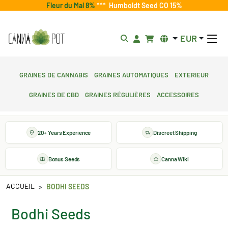
Fleur du Mal 8%
***
Humboldt Seed CO 15%
EUR
Graines de cannabis
Graines automatiques
Exterieur
Graines de CBD
Graines régulières
Accessoires
20+ Years Experience
Discreet Shipping
Bonus Seeds
Canna Wiki
ACCUEIL
BODHI SEEDS
Bodhi Seeds