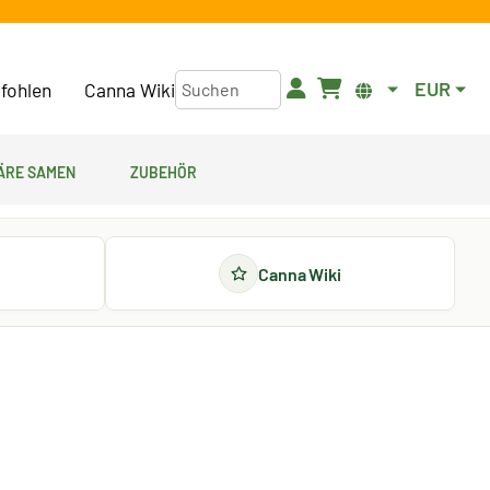
EUR
fohlen
Canna Wiki
äre Samen
Zubehör
Canna Wiki