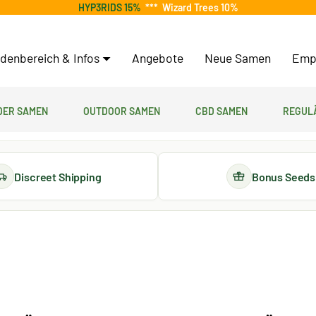
HYP3RIDS 15%
***
Wizard Trees 10%
denbereich & Infos
Angebote
Neue Samen
Emp
er Samen
Outdoor Samen
CBD Samen
Regul
Discreet Shipping
Bonus Seeds