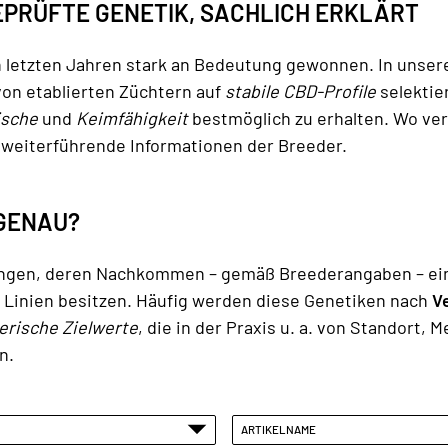
PRÜFTE GENETIK, SACHLICH ERKLÄRT
letzten Jahren stark an Bedeutung gewonnen. In unsere
von etablierten Züchtern auf
stabile CBD-Profile
selektie
ische
und
Keimfähigkeit
bestmöglich zu erhalten. Wo ver
 weiterführende Informationen der Breeder.
GENAU?
ungen, deren Nachkommen – gemäß Breederangaben – ei
 Linien besitzen. Häufig werden diese Genetiken nach
V
erische Zielwerte
, die in der Praxis u. a. von Standort
n.
ARTIKELNAME