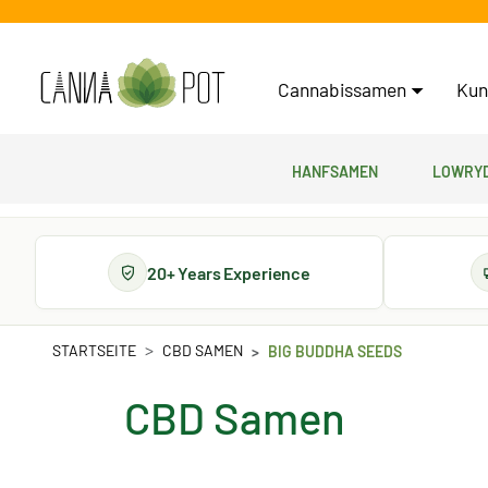
Cannabissamen
Kun
Hanfsamen
Lowryd
20+ Years Experience
STARTSEITE
CBD SAMEN
BIG BUDDHA SEEDS
CBD Samen