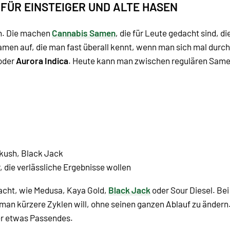
 FÜR EINSTEIGER UND ALTE HASEN
en. Die machen
Cannabis Samen
, die für Leute gedacht sind, di
amen auf, die man fast überall kennt, wenn man sich mal durc
oder
Aurora Indica
. Heute kann man zwischen regulären Sam
rkush, Black Jack
 die verlässliche Ergebnisse wollen
racht, wie
Medusa
,
Kaya Gold
,
Black Jack
oder
Sour Diesel
. Be
man kürzere Zyklen will, ohne seinen ganzen Ablauf zu ändern.
er etwas Passendes.