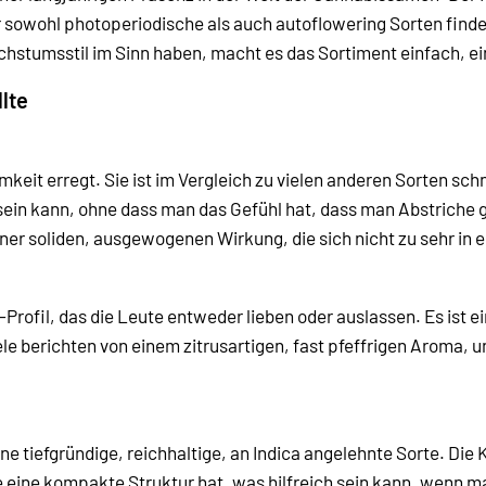
r sowohl photoperiodische als auch autoflowering Sorten find
stumsstil im Sinn haben, macht es das Sortiment einfach, ei
lte
it erregt. Sie ist im Vergleich zu vielen anderen Sorten schn
ig sein kann, ohne dass man das Gefühl hat, dass man Abstrich
einer soliden, ausgewogenen Wirkung, die sich nicht zu sehr in e
Profil, das die Leute entweder lieben oder auslassen. Es ist ei
Viele berichten von einem zitrusartigen, fast pfeffrigen Aroma, 
ne tiefgründige, reichhaltige, an Indica angelehnte Sorte. Die
e eine kompakte Struktur hat, was hilfreich sein kann, wenn ma