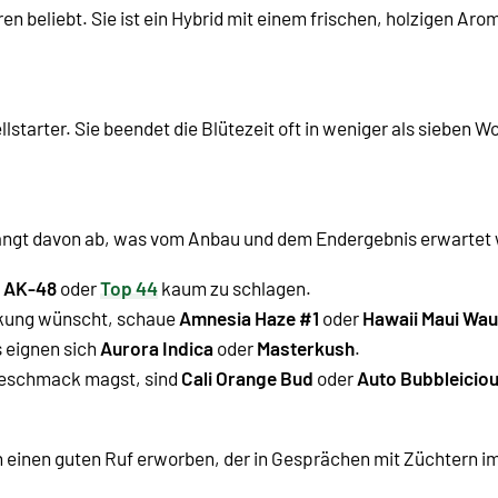
ren beliebt. Sie ist ein Hybrid mit einem frischen, holzigen Ar
llstarter. Sie beendet die Blütezeit oft in weniger als sieben 
ängt davon ab, was vom Anbau und dem Endergebnis erwartet 
d
AK-48
oder
Top 44
kaum zu schlagen.
rkung wünscht, schaue
Amnesia Haze #1
oder
Hawaii Maui Wau
s eignen sich
Aurora Indica
oder
Masterkush
.
Geschmack magst, sind
Cali Orange Bud
oder
Auto Bubbleicio
en einen guten Ruf erworben, der in Gesprächen mit Züchtern