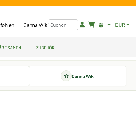
EUR
fohlen
Canna Wiki
äre Samen
Zubehör
Canna Wiki