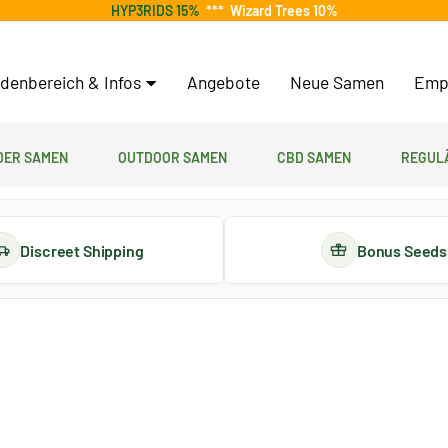
HYP3RIDS 15%
***
Wizard Trees 10%
denbereich & Infos
Angebote
Neue Samen
Emp
er Samen
Outdoor Samen
CBD Samen
Regul
Discreet Shipping
Bonus Seeds