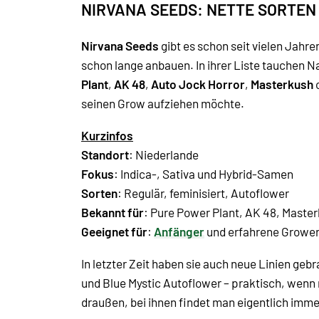
NIRVANA SEEDS: NETTE SORTEN
Nirvana Seeds
gibt es schon seit vielen Jahr
schon lange anbauen. In ihrer Liste tauchen N
Plant
,
AK 48
,
Auto Jock Horror
,
Masterkush
seinen Grow aufziehen möchte.
Kurzinfos
Standort
: Niederlande
Fokus
:
Indica
-, Sativa und Hybrid-Samen
Sorten
: Regulär, feminisiert, Autoflower
Bekannt für
:
Pure Power Plant
, AK 48, Maste
Geeignet für
:
Anfänger
und erfahrene Grower,
In letzter Zeit haben sie auch neue Linien geb
und
Blue Mystic Autoflower
– praktisch, wenn 
draußen, bei ihnen findet man eigentlich imm