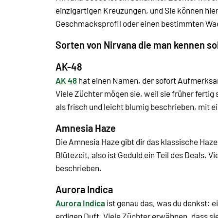
einzigartigen Kreuzungen, und Sie können hie
Geschmacksprofil oder einen bestimmten Wach
Sorten von Nirvana die man kennen sol
AK-48
AK 48
hat einen Namen, der sofort Aufmerksamke
Viele Züchter mögen sie, weil sie früher fert
als frisch und leicht blumig beschrieben, mit 
Amnesia Haze
Die Amnesia Haze gibt dir das klassische Haze-
Blütezeit, also ist Geduld ein Teil des Deals. 
beschrieben.
Aurora Indica
Aurora Indica
ist genau das, was du denkst: ei
erdigen Duft. Viele Züchter erwähnen, dass si