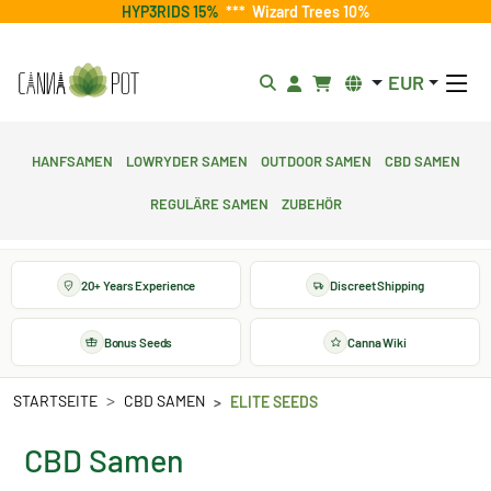
HYP3RIDS 15%
***
Wizard Trees 10%
EUR
Hanfsamen
Lowryder Samen
Outdoor Samen
CBD Samen
Reguläre Samen
Zubehör
20+ Years Experience
Discreet Shipping
Bonus Seeds
Canna Wiki
STARTSEITE
CBD SAMEN
ELITE SEEDS
CBD Samen