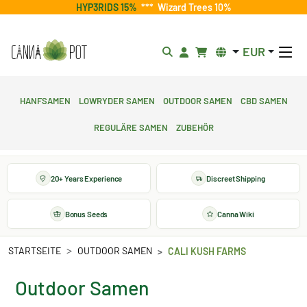
HYP3RIDS 15%
***
Wizard Trees 10%
EUR
Hanfsamen
Lowryder Samen
Outdoor Samen
CBD Samen
Reguläre Samen
Zubehör
20+ Years Experience
Discreet Shipping
Bonus Seeds
Canna Wiki
STARTSEITE
OUTDOOR SAMEN
CALI KUSH FARMS
Outdoor Samen