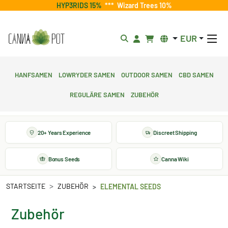
HYP3RIDS 15%
***
Wizard Trees 10%
EUR
Hanfsamen
Lowryder Samen
Outdoor Samen
CBD Samen
Reguläre Samen
Zubehör
20+ Years Experience
Discreet Shipping
Bonus Seeds
Canna Wiki
STARTSEITE
ZUBEHÖR
ELEMENTAL SEEDS
Zubehör