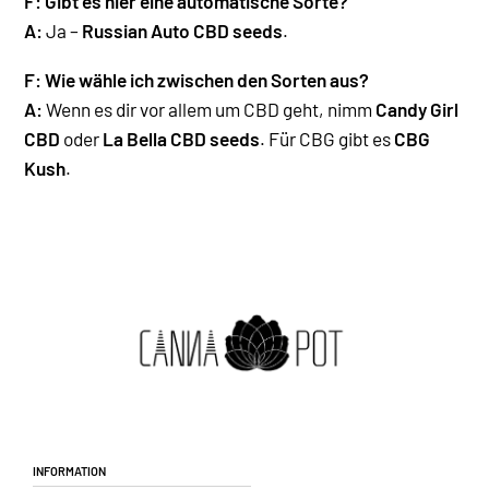
F:
Gibt es hier eine automatische Sorte?
A:
Ja –
Russian Auto CBD seeds
.
F: Wie wähle ich zwischen den Sorten aus?
A:
Wenn es dir vor allem um CBD geht, nimm
Candy Girl
CBD
oder
La Bella CBD seeds
. Für CBG gibt es
CBG
Kush
.
Information