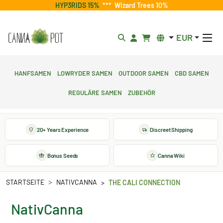
HYP3RIDS 15%
***
Wizard Trees 10%
EUR
Hanfsamen
Lowryder Samen
Outdoor Samen
CBD Samen
Reguläre Samen
Zubehör
20+ Years Experience
Discreet Shipping
Bonus Seeds
Canna Wiki
STARTSEITE
NATIVCANNA
THE CALI CONNECTION
NativCanna