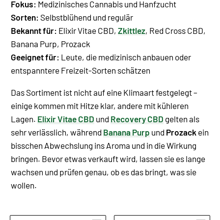
Fokus:
Medizinisches Cannabis und Hanfzucht
Sorten:
Selbstblühend und regulär
Bekannt für:
Elixir Vitae CBD,
Zkittlez
, Red Cross CBD,
Banana Purp, Prozack
Geeignet für:
Leute, die medizinisch anbauen oder
entspanntere Freizeit-Sorten schätzen
Das Sortiment ist nicht auf eine Klimaart festgelegt –
einige kommen mit Hitze klar, andere mit kühleren
Lagen.
Elixir Vitae CBD
und
Recovery CBD
gelten als
sehr verlässlich, während
Banana Purp
und
Prozack
ein
bisschen Abwechslung ins Aroma und in die Wirkung
bringen. Bevor etwas verkauft wird, lassen sie es lange
wachsen und prüfen genau, ob es das bringt, was sie
wollen.