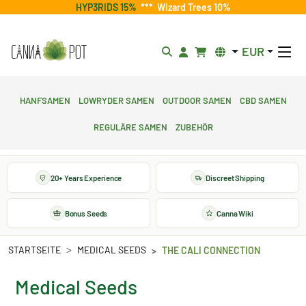
HYP3RIDS 15%
***
Wizard Trees 10%
EUR
Hanfsamen
Lowryder Samen
Outdoor Samen
CBD Samen
Reguläre Samen
Zubehör
20+ Years Experience
Discreet Shipping
Bonus Seeds
Canna Wiki
STARTSEITE
MEDICAL SEEDS
THE CALI CONNECTION
Medical Seeds