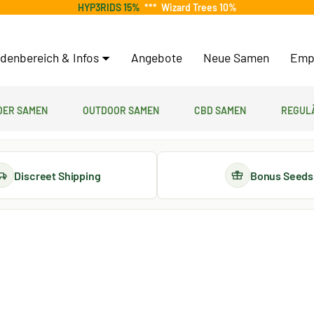
HYP3RIDS 15%
***
Wizard Trees 10%
denbereich & Infos
Angebote
Neue Samen
Emp
er Samen
Outdoor Samen
CBD Samen
Regul
Discreet Shipping
Bonus Seeds