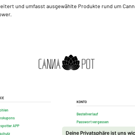
eitert und umfasst ausgewählte Produkte rund um Canna
ower.
ice
Konto
ohlen
Bestellverlauf
nskupons
Passwort vergessen
nspotter APP
Kontakt
Deine Privatsphäre ist uns wi
schutz