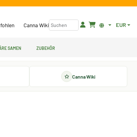
EUR
fohlen
Canna Wiki
äre Samen
Zubehör
Canna Wiki