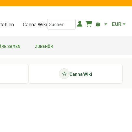
EUR
fohlen
Canna Wiki
äre Samen
Zubehör
Canna Wiki