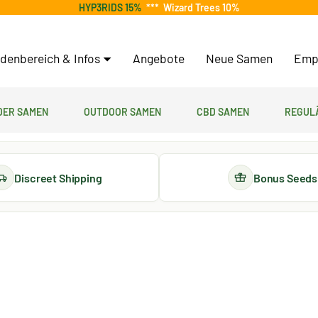
HYP3RIDS 15%
***
Wizard Trees 10%
denbereich & Infos
Angebote
Neue Samen
Emp
er Samen
Outdoor Samen
CBD Samen
Regul
Discreet Shipping
Bonus Seeds