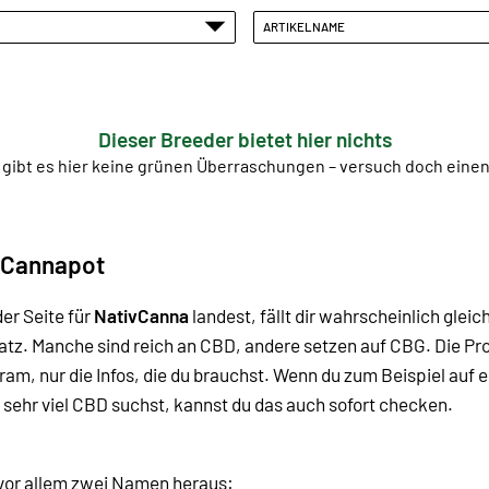
ARTIKELNAME
Dieser Breeder bietet hier nichts
 gibt es hier keine grünen Überraschungen – versuch doch ein
 Cannapot
er Seite für
NativCanna
landest, fällt dir wahrscheinlich gleic
Platz. Manche sind reich an CBD, andere setzen auf CBG.
Die Pr
Kram, nur die Infos, die du brauchst. Wenn du zum Beispiel au
 sehr viel CBD suchst, kannst du das auch sofort checken.
n vor allem zwei Namen heraus: