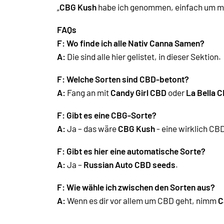
„
CBG Kush
habe ich genommen, einfach um mal 
FAQs
F: Wo finde ich alle Nativ Canna Samen?
A:
Die sind alle hier gelistet, in dieser Sektion.
F: Welche Sorten sind CBD-betont?
A:
Fang an mit
Candy Girl CBD
oder
La Bella 
F: Gibt es eine CBG-Sorte?
A:
Ja – das wäre
CBG Kush
- eine wirklich CB
F:
Gibt es hier eine automatische Sorte?
A:
Ja –
Russian Auto CBD seeds
.
F: Wie wähle ich zwischen den Sorten aus?
A:
Wenn es dir vor allem um CBD geht, nimm
C