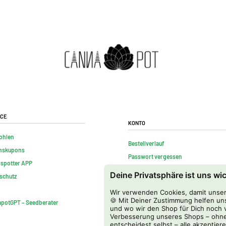
ice
Konto
ohlen
Bestellverlauf
nskupons
Passwort vergessen
nspotter APP
Kontakt
Deine Privatsphäre ist uns wi
schutz
FAQs
Wir verwenden Cookies, damit unser 
Vertrag widerrufen
🍪 Mit Deiner Zustimmung helfen uns
potGPT – Seedberater
und wo wir den Shop für Dich noch v
Verbesserung unseres Shops – ohne
entscheidest selbst – alle akzeptiere