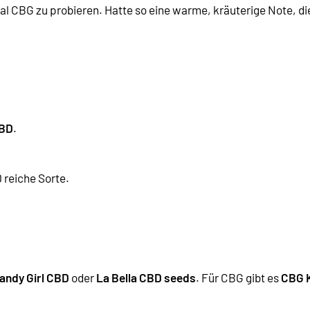
CBG zu probieren. Hatte so eine warme, kräuterige Note, die 
CBD
.
D reiche Sorte
.
andy Girl CBD
oder
La Bella CBD seeds
. Für CBG gibt es
CBG 