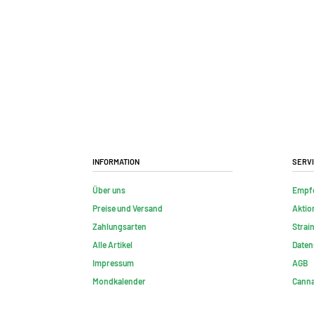
Information
Serv
Über uns
Empf
Preise und Versand
Aktio
Zahlungsarten
Strai
Alle Artikel
Daten
Impressum
AGB
Mondkalender
Canna