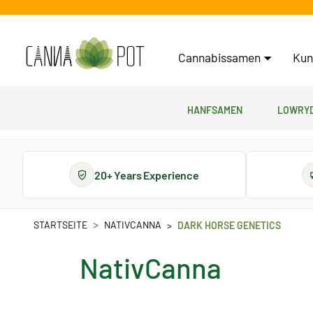
Cannabissamen
Kun
Hanfsamen
Lowryd
20+ Years Experience
STARTSEITE
NATIVCANNA
DARK HORSE GENETICS
NativCanna