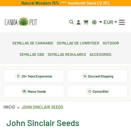
Natural Wonders 15%
***
Humboldt Seed CO 15%
EUR
Semillas de cannabis
Semillas de lowryder
Outdoor
Semillas CBD
Semillas regulares
Accesorios
20+ Years Experience
Discreet Shipping
Bonus Seeds
Canna Wiki
INICIO
JOHN SINCLAIR SEEDS
John Sinclair Seeds