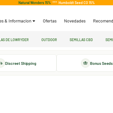
Natural Wonders 15%
***
Humboldt Seed CO 15%
tes & Informacion
Ofertas
Novedades
Recomend
las de lowryder
Outdoor
Semillas CBD
Sem
Discreet Shipping
Bonus Seeds
s