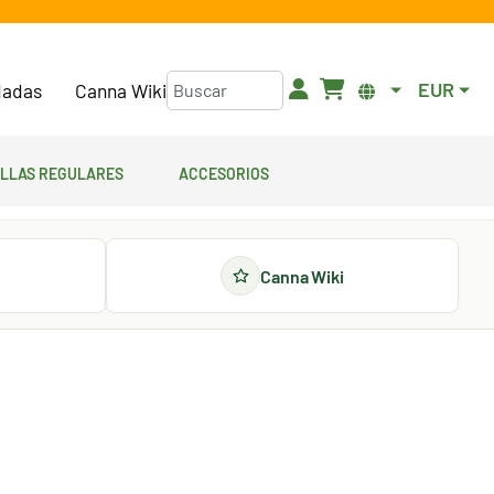
EUR
adas
Canna Wiki
illas regulares
Accesorios
Canna Wiki