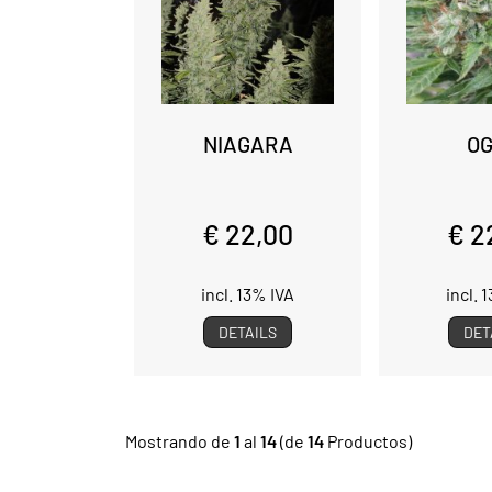
NIAGARA
O
€ 22,00
€ 2
incl. 13% IVA
incl. 
DETAILS
DET
Mostrando de
1
al
14
(de
14
Productos)