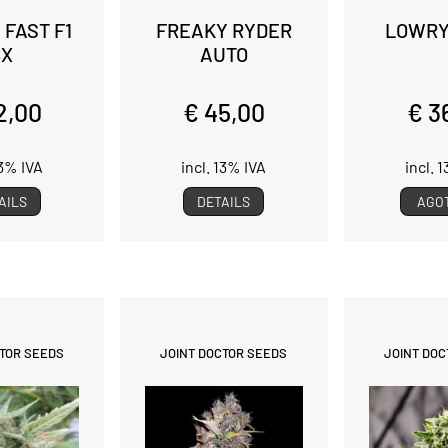
 FAST F1
FREAKY RYDER
LOWRY
BX
AUTO
2,00
€ 45,00
€ 3
13% IVA
incl. 13% IVA
incl. 
AILS
DETAILS
AGO
CTOR SEEDS
JOINT DOCTOR SEEDS
JOINT DOC