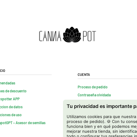
cio
Cuenta
mendadas
Proceso de pedido
es de descuento
Contraseña olvidada
nspotter APP
Contactenos
Tu privacidad es importante 
ccion de datos
FAQs
ciones de uso
Utilizamos cookies para que nuestra t
Rescindir contrato
proceso de pedido). 🍪 Con tu conse
potGPT – Asesor de semillas
funciona bien y en qué podemos mejo
mejorar nuestra tienda, sin identific
todo o configurar tus preferencias i