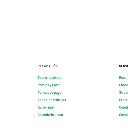
Información
Servi
Sobre nosotros
Reco
Precios y Envio
Cupon
Formas de pago
Strai
Todos los artículos
Prote
Aviso legal
Condi
Calendario Lunar
Canna