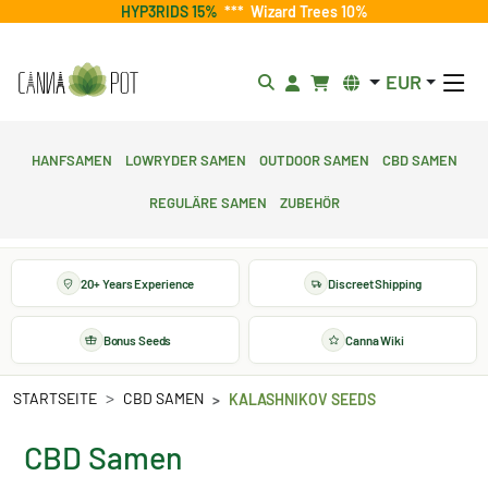
HYP3RIDS 15%
***
Wizard Trees 10%
EUR
Hanfsamen
Lowryder Samen
Outdoor Samen
CBD Samen
Reguläre Samen
Zubehör
20+ Years Experience
Discreet Shipping
Bonus Seeds
Canna Wiki
STARTSEITE
CBD SAMEN
KALASHNIKOV SEEDS
CBD Samen