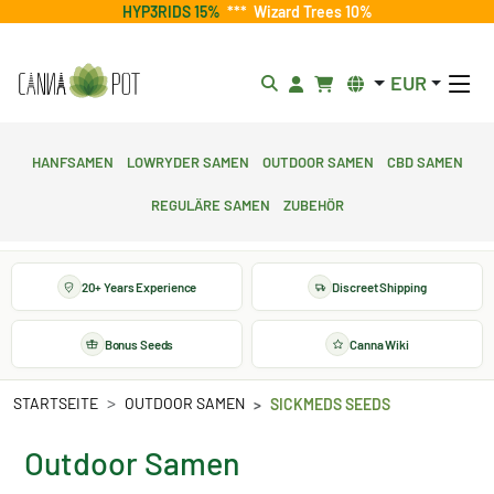
HYP3RIDS 15%
***
Wizard Trees 10%
EUR
Hanfsamen
Lowryder Samen
Outdoor Samen
CBD Samen
Reguläre Samen
Zubehör
20+ Years Experience
Discreet Shipping
Bonus Seeds
Canna Wiki
STARTSEITE
OUTDOOR SAMEN
SICKMEDS SEEDS
Outdoor Samen