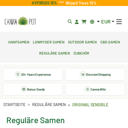
HYP3RIDS 15%
***
Wizard Trees 10%
EUR
Hanfsamen
Lowryder Samen
Outdoor Samen
CBD Samen
Reguläre Samen
Zubehör
20+ Years Experience
Discreet Shipping
Bonus Seeds
Canna Wiki
STARTSEITE
REGULÄRE SAMEN
ORIGINAL SENSIBLE
Reguläre Samen