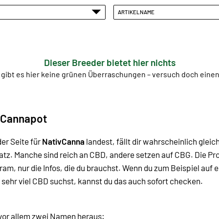
ARTIKELNAME
Dieser Breeder bietet hier nichts
 gibt es hier keine grünen Überraschungen – versuch doch ein
 Cannapot
er Seite für
NativCanna
landest, fällt dir wahrscheinlich gleic
Platz. Manche sind reich an CBD, andere setzen auf CBG.
Die Pr
Kram, nur die Infos, die du brauchst. Wenn du zum Beispiel au
 sehr viel CBD suchst, kannst du das auch sofort checken.
n vor allem zwei Namen heraus: