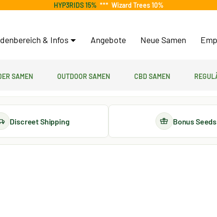
HYP3RIDS 15%
***
Wizard Trees 10%
denbereich & Infos
Angebote
Neue Samen
Emp
er Samen
Outdoor Samen
CBD Samen
Regul
Discreet Shipping
Bonus Seeds