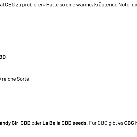
CBG zu probieren. Hatte so eine warme, kräuterige Note, die 
CBD
.
D reiche Sorte
.
andy Girl CBD
oder
La Bella CBD seeds
. Für CBG gibt es
CBG 