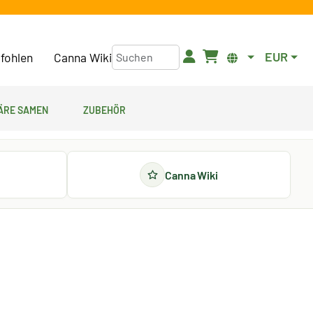
EUR
fohlen
Canna Wiki
äre Samen
Zubehör
Canna Wiki