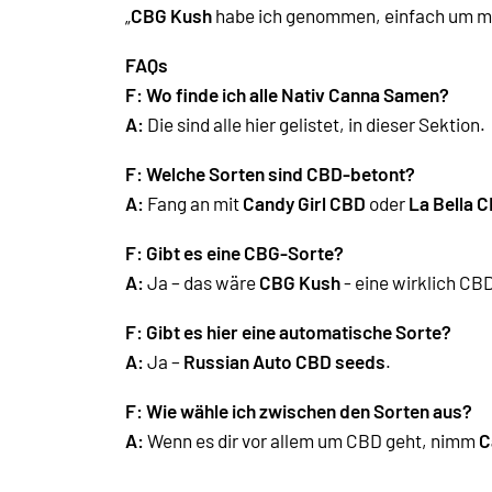
„
CBG Kush
habe ich genommen, einfach um mal 
FAQs
F: Wo finde ich alle Nativ Canna Samen?
A:
Die sind alle hier gelistet, in dieser Sektion.
F: Welche Sorten sind CBD-betont?
A:
Fang an mit
Candy Girl CBD
oder
La Bella 
F: Gibt es eine CBG-Sorte?
A:
Ja – das wäre
CBG Kush
- eine wirklich CB
F:
Gibt es hier eine automatische Sorte?
A:
Ja –
Russian Auto CBD seeds
.
F: Wie wähle ich zwischen den Sorten aus?
A:
Wenn es dir vor allem um CBD geht, nimm
C