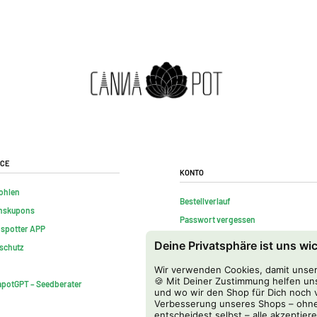
ice
Konto
ohlen
Bestellverlauf
nskupons
Passwort vergessen
nspotter APP
Kontakt
Deine Privatsphäre ist uns wi
schutz
FAQs
Wir verwenden Cookies, damit unser 
Vertrag widerrufen
🍪 Mit Deiner Zustimmung helfen uns
potGPT – Seedberater
und wo wir den Shop für Dich noch v
Verbesserung unseres Shops – ohne
entscheidest selbst – alle akzeptiere