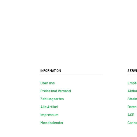
Information
Serv
Über uns
Empf
Preise und Versand
Aktio
Zahlungsarten
Strai
Alle Artikel
Daten
Impressum
AGB
Mondkalender
Canna