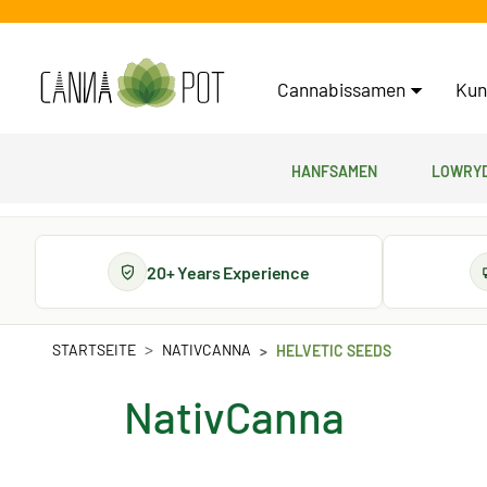
Cannabissamen
Kun
Hanfsamen
Lowryd
20+ Years Experience
STARTSEITE
NATIVCANNA
HELVETIC SEEDS
NativCanna