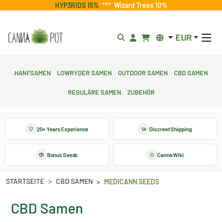
HYP3RIDS 15%
***
Wizard Trees 10%
EUR
Hanfsamen
Lowryder Samen
Outdoor Samen
CBD Samen
Reguläre Samen
Zubehör
20+ Years Experience
Discreet Shipping
Bonus Seeds
Canna Wiki
STARTSEITE
CBD SAMEN
MEDICANN SEEDS
CBD Samen