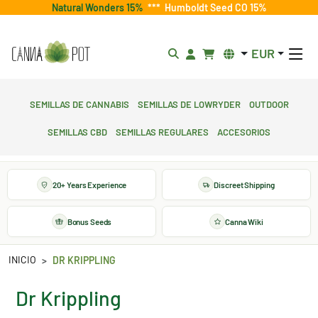
Natural Wonders 15%
***
Humboldt Seed CO 15%
EUR
Semillas de cannabis
Semillas de lowryder
Outdoor
Semillas CBD
Semillas regulares
Accesorios
20+ Years Experience
Discreet Shipping
Bonus Seeds
Canna Wiki
INICIO
DR KRIPPLING
Dr Krippling