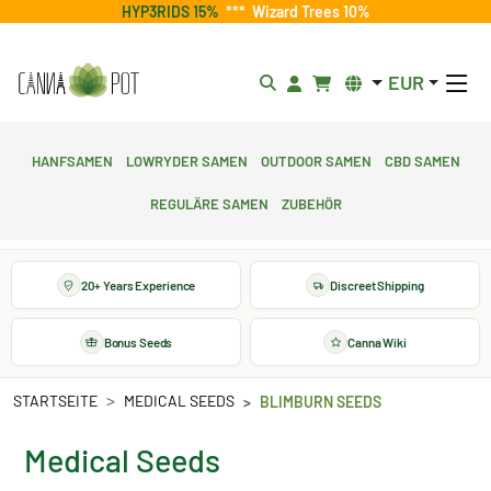
HYP3RIDS 15%
***
Wizard Trees 10%
EUR
Hanfsamen
Lowryder Samen
Outdoor Samen
CBD Samen
Reguläre Samen
Zubehör
20+ Years Experience
Discreet Shipping
Bonus Seeds
Canna Wiki
STARTSEITE
MEDICAL SEEDS
BLIMBURN SEEDS
Medical Seeds