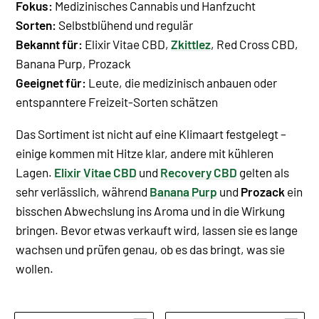
Fokus:
Medizinisches Cannabis und Hanfzucht
Sorten:
Selbstblühend und regulär
Bekannt für:
Elixir Vitae CBD,
Zkittlez
, Red Cross CBD,
Banana Purp, Prozack
Geeignet für:
Leute, die medizinisch anbauen oder
entspanntere Freizeit-Sorten schätzen
Das Sortiment ist nicht auf eine Klimaart festgelegt –
einige kommen mit Hitze klar, andere mit kühleren
Lagen.
Elixir Vitae CBD
und
Recovery CBD
gelten als
sehr verlässlich, während
Banana Purp
und
Prozack
ein
bisschen Abwechslung ins Aroma und in die Wirkung
bringen. Bevor etwas verkauft wird, lassen sie es lange
wachsen und prüfen genau, ob es das bringt, was sie
wollen.