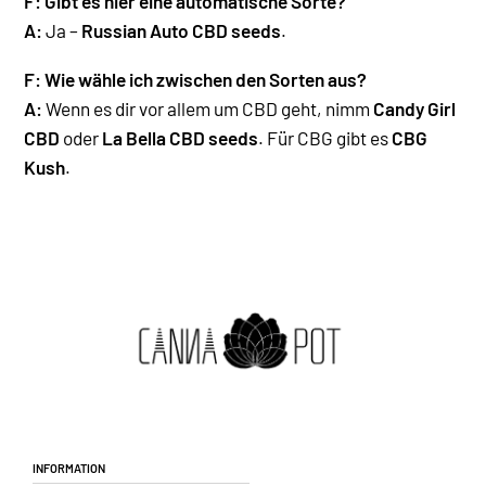
F:
Gibt es hier eine automatische Sorte?
A:
Ja –
Russian Auto CBD seeds
.
F: Wie wähle ich zwischen den Sorten aus?
A:
Wenn es dir vor allem um CBD geht, nimm
Candy Girl
CBD
oder
La Bella CBD seeds
. Für CBG gibt es
CBG
Kush
.
Information