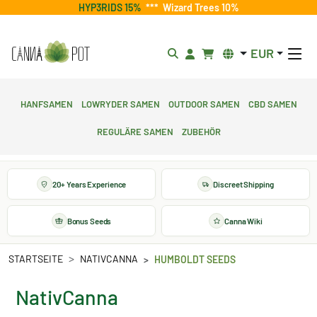
HYP3RIDS 15%
***
Wizard Trees 10%
EUR
Hanfsamen
Lowryder Samen
Outdoor Samen
CBD Samen
Reguläre Samen
Zubehör
20+ Years Experience
Discreet Shipping
Bonus Seeds
Canna Wiki
STARTSEITE
NATIVCANNA
HUMBOLDT SEEDS
NativCanna