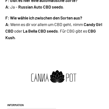
F:
Gibt es hier eine automatische Sorte?
A:
Ja –
Russian Auto CBD seeds
.
F: Wie wähle ich zwischen den Sorten aus?
A:
Wenn es dir vor allem um CBD geht, nimm
Candy Girl
CBD
oder
La Bella CBD seeds
. Für CBG gibt es
CBG
Kush
.
Information