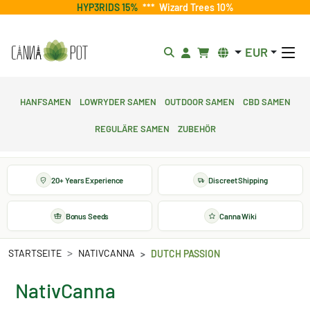
HYP3RIDS 15%
***
Wizard Trees 10%
EUR
Hanfsamen
Lowryder Samen
Outdoor Samen
CBD Samen
Reguläre Samen
Zubehör
20+ Years Experience
Discreet Shipping
Bonus Seeds
Canna Wiki
STARTSEITE
NATIVCANNA
DUTCH PASSION
NativCanna