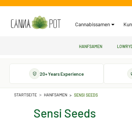
Cannabissamen
Kun
Hanfsamen
Lowryd
20+ Years Experience
STARTSEITE
HANFSAMEN
SENSI SEEDS
Sensi Seeds