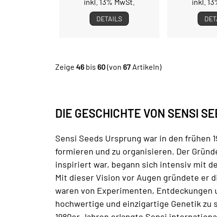
inkl. 13% MwSt.
inkl. 1
DETAILS
DET
Zeige
46
bis
60
(von
67
Artikeln)
DIE GESCHICHTE VON SENSI S
Sensi Seeds Ursprung war in den frühen 19
formieren und zu organisieren. Der Grün
inspiriert war, begann sich intensiv mit 
Mit dieser Vision vor Augen gründete er 
waren von Experimenten, Entdeckungen un
hochwertige und einzigartige Genetik zu
1980er Jahren erlangte Sensi internationa