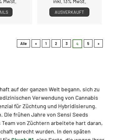
3% MwSt.
inkl. 13% MwSt.
AILS
AUSVERKAUFT
Alle
«
1
2
3
5
»
4
haft auf der ganzen Welt begann, sich zu
 medizinischen Verwendung von Cannabis
enzial für Züchtung und Hybridisierung.
n.
Die frühen Jahre von Sensi Seeds
Team von Züchtern arbeitete hart daran,
chaft gerecht wurden. In den späten
l für
Skunk #1
, eine Sorte, die wegen ihrer