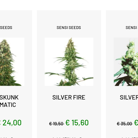
 SEEDS
SENSI SEEDS
SENSI
 SKUNK
SILVER FIRE
SILVE
MATIC
 24,00
€ 15,60
€
€ 19,50
€ 35,00