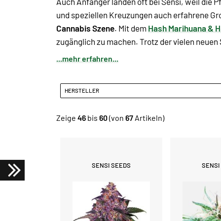
Auch Anfänger landen oft bei Sensi, weil die P
und speziellen Kreuzungen auch erfahrene Gro
Cannabis Szene
. Mit dem
Hash Marihuana &
zugänglich zu machen. Trotz der vielen neuen
...mehr erfahren...
HERSTELLER
Zeige
46
bis
60
(von
67
Artikeln)
SENSI SEEDS
SENSI