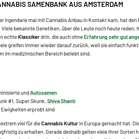
 CANNABIS SAMENBANK AUS AMSTERDAM
Wer irgendwie mal mit Cannabis Anbau in Kontakt kam, hat den
 Viele bekannte Genetiken, über die Leute noch heute reden, 
en echte
Klassiker
drin, die auch ohne
Erfahrung sehr gut an
iele greifen immer wieder darauf zurück, weil sie einfach funkt
em im medizinischen Bereich beliebt sind.
minisierte und
Autosamen
unk #1
,
Super Skunk,
Shiva Shanti
t Ewigkeiten erprobt sind
xtrem viel für die
Cannabis Kultur
in Europa gemacht hat. Die
fristig zu erhalten. Gerade deshalb gelten viele ihrer Sorten h