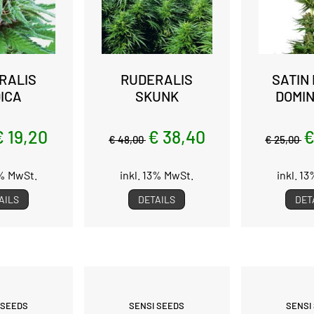
RALIS
RUDERALIS
SATIN
DICA
SKUNK
DOMIN
€ 19,20
€ 38,40
€
€ 48,00
€ 25,00
3% MwSt.
inkl. 13% MwSt.
inkl. 1
AILS
DETAILS
DET
 SEEDS
SENSI SEEDS
SENSI