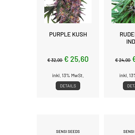
PURPLE KUSH
RUDE
IN
€ 25,60
€ 32,00
€ 24,00
inkl. 13% MwSt.
inkl. 1
DETAILS
DET
SENSI SEEDS
SENSI