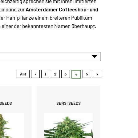
eichzeitig sprechen sie mit ihren limitierten
bindung zur
Amsterdamer Coffeeshop- und
 der Hanfpflanze einem breiteren Publikum
ute einer der bekanntesten Namen überhaupt.
Alle
«
1
2
3
5
»
4
 SEEDS
SENSI SEEDS