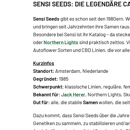
SENSI SEEDS: DIE LEGENDÄRE
Sensi Seeds
gibt es schon seit den 1980ern. 
und bringen seit Jahrzehnten ihre Samen raus.
Besondere bei Sensi ist ihr Katalog – da steck
oder
Northern Lights
sind praktisch zeitlos. V
Autoflower Sorten und CBD Linien, die vor all
Kurzinfos
Standort:
Amsterdam, Niederlande
Gegründet:
1985
Schwerpunkt:
klassische Linien, reguläre, fe
Bekannt für:
Jack Herer
,
Northern Lights
,
Sk
Gut für:
alle, die stabile
Samen
wollen, die sei
Dazu kommt, dass Sensi Seeds über die Jahre e
Genetiken zu sammeln, zu stabilisieren und lang