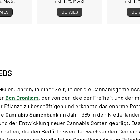
3% MwSt.
inkl. 13% MwSt.
inkl. 1
AILS
DETAILS
DET
EEDS
80er Jahren, in einer Zeit, in der die Cannabisgemeinsc
der
Ben Dronkers
, der von der Idee der Freiheit und der
der Pflanze zu beschäftigen und erkannte das enorme Pot
die
Cannabis Samenbank
im Jahr 1985 in den Niederlande
d der Entwicklung neuer Cannabis Sorten geprägt. Das 
 schaffen, die den Bedürfnissen der wachsenden Gemeins
le Anerkennung für die tollen Genetiken wie zum Beispie