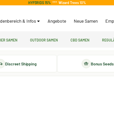
HYP3RIDS 15%
***
Wizard Trees 10%
denbereich & Infos
Angebote
Neue Samen
Emp
er Samen
Outdoor Samen
CBD Samen
Regul
Discreet Shipping
Bonus Seeds