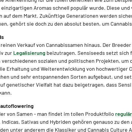
s einzigartigen Aromas schnell populär wurde. Diese und
n auf dem Markt. Zukünftige Generationen werden sicherl
, gehört sie doch zu den absolut besten, um Cannabis 
ds
reinen Verkauf von Cannabissamen hinaus. Der Breeder ve
iv zur
Legalisierung
beizutragen. Sensiseeds setzt sich f
 verschiedenen sozialen und politischen Projekten, um d
t die Erhaltung und Weiterentwicklung von hochwertiger 
en und sehr entspannenden Sorten aufgebaut, und setzt 
auf genetischer Vielfalt hat dazu beigetragen, dass Sen
kann.
 autoflowering
ler von Samen - man findet im tollen Produktfolio
regulä
u. Indicas, Sativas und Hybriden gehören genauso zu de
en unter anderem die Klassiker und Cannabis Culture 