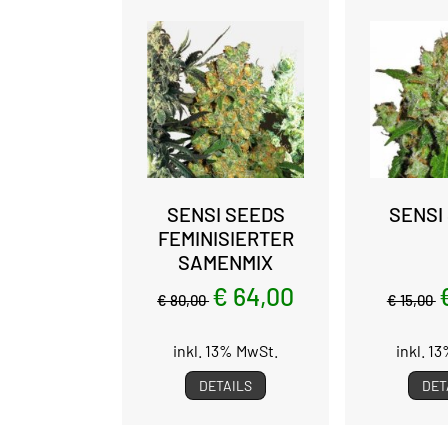
SENSI SEEDS
SENSI
FEMINISIERTER
SAMENMIX
€ 64,00
€ 80,00
€ 15,00
inkl. 13% MwSt.
inkl. 1
DETAILS
DET