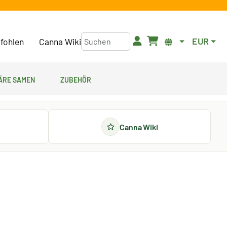
EUR
fohlen
Canna Wiki
äre Samen
Zubehör
Canna Wiki