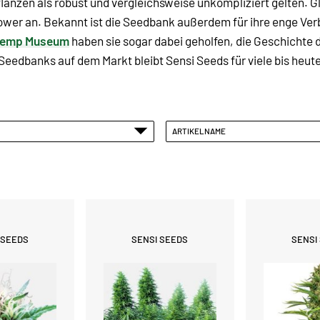
flanzen als robust und vergleichsweise unkompliziert gelten. Gl
wer an. Bekannt ist die Seedbank außerdem für ihre enge Ver
 Hemp Museum
haben sie sogar dabei geholfen, die Geschichte
 Seedbanks auf dem Markt bleibt Sensi Seeds für viele bis he
ARTIKELNAME
 SEEDS
SENSI SEEDS
SENSI