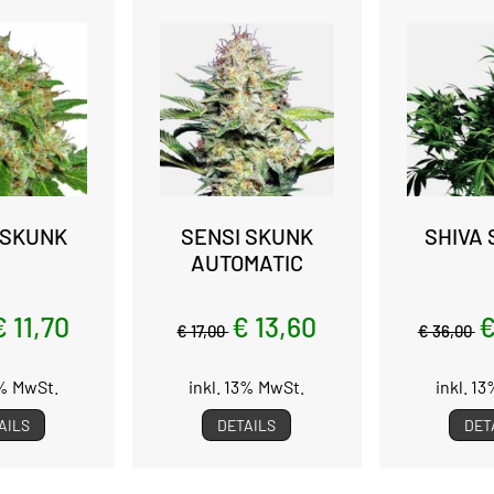
 SKUNK
SENSI SKUNK
SHIVA 
AUTOMATIC
€ 11,70
€ 13,60
€
€ 17,00
€ 36,00
3% MwSt.
inkl. 13% MwSt.
inkl. 1
AILS
DETAILS
DET