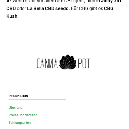
A:
Wenn es dir vor allem um CBD geht, nimm
Candy Girl
CBD
oder
La Bella CBD seeds
. Für CBG gibt es
CBG
Kush
.
Information
Über uns
Preise und Versand
Zahlungsarten