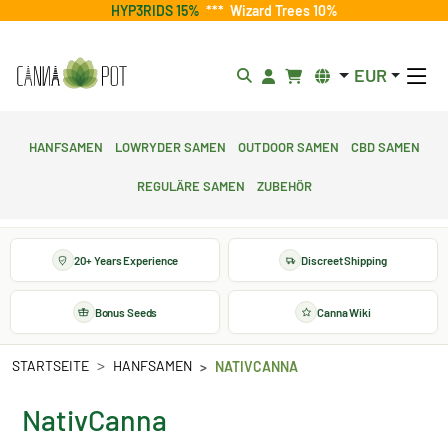
HYP3RIDS 15%
***
Wizard Trees 10%
EUR
Hanfsamen
Lowryder Samen
Outdoor Samen
CBD Samen
Reguläre Samen
Zubehör
20+ Years Experience
Discreet Shipping
Bonus Seeds
Canna Wiki
STARTSEITE
HANFSAMEN
NATIVCANNA
NativCanna