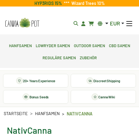
HYP3RIDS 15%
***
Wizard Trees 10%
EUR
Hanfsamen
Lowryder Samen
Outdoor Samen
CBD Samen
Reguläre Samen
Zubehör
20+ Years Experience
Discreet Shipping
Bonus Seeds
Canna Wiki
STARTSEITE
HANFSAMEN
NATIVCANNA
NativCanna