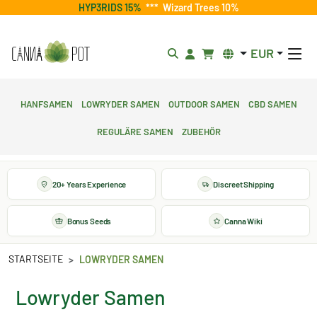
HYP3RIDS 15%
***
Wizard Trees 10%
EUR
Hanfsamen
Lowryder Samen
Outdoor Samen
CBD Samen
Reguläre Samen
Zubehör
20+ Years Experience
Discreet Shipping
Bonus Seeds
Canna Wiki
STARTSEITE
LOWRYDER SAMEN
Lowryder Samen