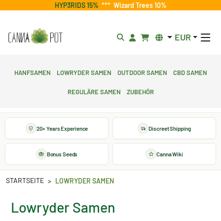
HYP3RIDS 15%
***
Wizard Trees 10%
EUR
Hanfsamen
Lowryder Samen
Outdoor Samen
CBD Samen
Reguläre Samen
Zubehör
20+ Years Experience
Discreet Shipping
Bonus Seeds
Canna Wiki
STARTSEITE
LOWRYDER SAMEN
Lowryder Samen