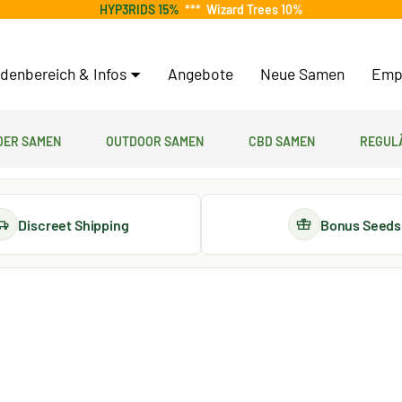
HYP3RIDS 15%
***
Wizard Trees 10%
denbereich & Infos
Angebote
Neue Samen
Emp
er Samen
Outdoor Samen
CBD Samen
Regul
Discreet Shipping
Bonus Seeds