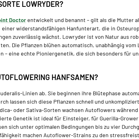
SSORTE LOWRYDER?
int Doctor
entwickelt und benannt – gilt als die Mutter
, einer widerstandsfähigen Hanfunterart, die in Osteuro
ngen zuverlässig wächst. Lowryder ist von Natur aus ro
ten. Die Pflanzen blühen automatisch, unabhängig vom L
 – eine echte Pioniergenetik, die sich besonders für un
UTOFLOWERING HANFSAMEN?
deralis-Linien ab. Sie beginnen ihre Blütephase autom
ch lassen sich diese Pflanzen schnell und unkompliziert
dica- oder Sativa-Sorten wachsen Autoflowers während 
rte Genetik ist ideal für Einsteiger, für Guerilla-Grower 
en sich unter optimalen Bedingungen bis zu vier Durchgä
ähigkeit machen Autoflower-Strains zu den stressfreis