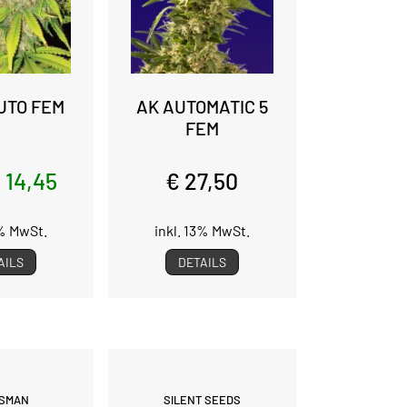
UTO FEM
AK AUTOMATIC 5
FEM
 14,45
€ 27,50
3% MwSt.
inkl. 13% MwSt.
AILS
DETAILS
SMAN
SILENT SEEDS