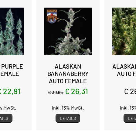
 PURPLE
ALASKAN
ALASKAN
FEMALE
BANANABERRY
AUTO 
AUTO FEMALE
€ 22,91
€ 26,31
€ 2
€ 30,95
3% MwSt.
inkl. 13% MwSt.
inkl. 1
AILS
DETAILS
DET