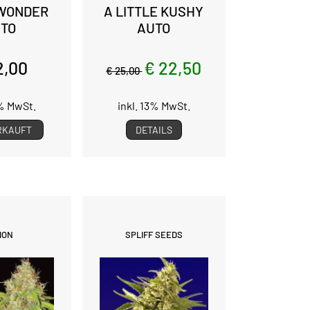
 WONDER
A LITTLE KUSHY
TO
AUTO
2,00
€ 22,50
€ 25,00
3% MwSt.
inkl. 13% MwSt.
RKAUFT
DETAILS
ION
SPLIFF SEEDS