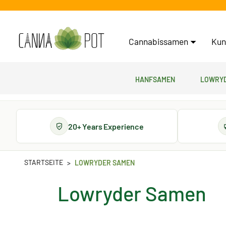
Cannabissamen
Kun
Hanfsamen
Lowryd
20+ Years Experience
STARTSEITE
LOWRYDER SAMEN
Lowryder Samen