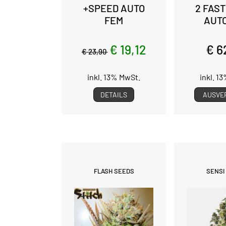
+SPEED AUTO
2 FAST
FEM
AUT
€ 19,12
€ 6
€ 23,90
inkl. 13% MwSt.
inkl. 1
DETAILS
AUSVE
FLASH SEEDS
SENSI