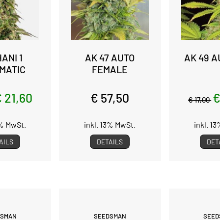
ANI 1
AK 47 AUTO
AK 49 A
MATIC
FEMALE
 21,60
€ 57,50
€
€ 17,00
3% MwSt.
inkl. 13% MwSt.
inkl. 1
AILS
DETAILS
DET
DSMAN
SEEDSMAN
SEED