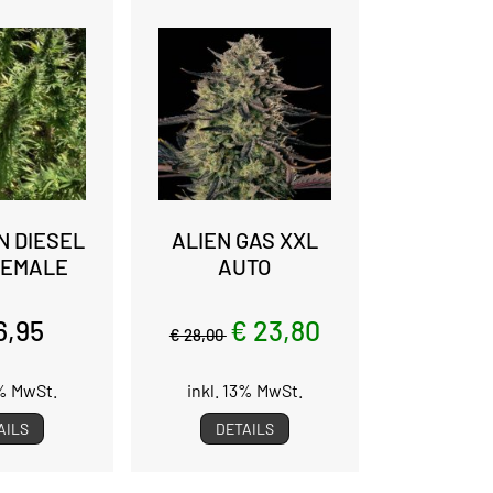
 DIESEL
ALIEN GAS XXL
FEMALE
AUTO
6,95
€ 23,80
€ 28,00
3% MwSt.
inkl. 13% MwSt.
AILS
DETAILS