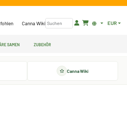
EUR
fohlen
Canna Wiki
äre Samen
Zubehör
Canna Wiki