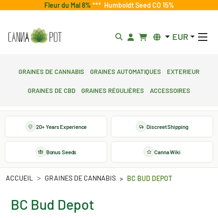
Fleur du Mal 8%
***
Humboldt Seed CO 15%
EUR
Graines de cannabis
Graines automatiques
Exterieur
Graines de CBD
Graines régulières
Accessoires
20+ Years Experience
Discreet Shipping
Bonus Seeds
Canna Wiki
ACCUEIL
GRAINES DE CANNABIS
BC BUD DEPOT
BC Bud Depot