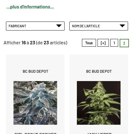
...plus d'informations...
FABRICANT
NOM DE L'ARTICLE
Afficher
16
à
23
(de
23
articles)
Tous
[«]
1
2
BC BUD DEPOT
BC BUD DEPOT